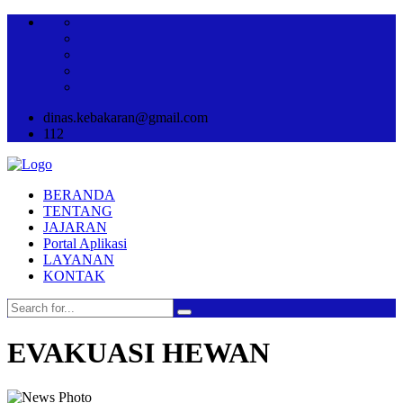
dinas.kebakaran@gmail.com
112
BERANDA
TENTANG
JAJARAN
Portal Aplikasi
LAYANAN
KONTAK
EVAKUASI HEWAN