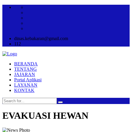
dinas.kebakaran@gmail.com
112
BERANDA
TENTANG
JAJARAN
Portal Aplikasi
LAYANAN
KONTAK
EVAKUASI HEWAN