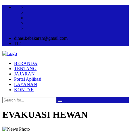
dinas.kebakaran@gmail.com
112
BERANDA
TENTANG
JAJARAN
Portal Aplikasi
LAYANAN
KONTAK
EVAKUASI HEWAN