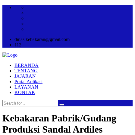
dinas.kebakaran@gmail.com
112
BERANDA
TENTANG
JAJARAN
Portal Aplikasi
LAYANAN
KONTAK
Kebakaran Pabrik/Gudang
Produksi Sandal Ardiles